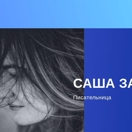
САША З
Писательница